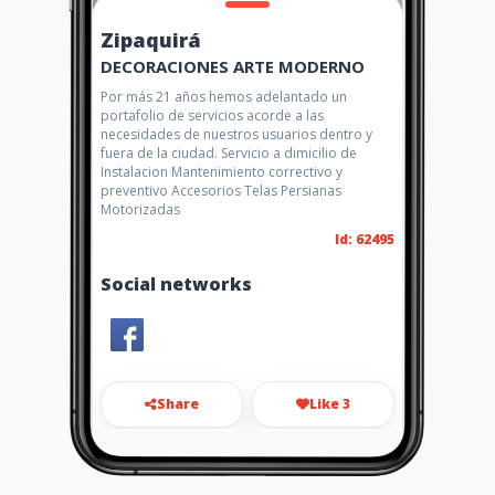
Zipaquirá
DECORACIONES ARTE MODERNO
Por más 21 años hemos adelantado un
portafolio de servicios acorde a las
necesidades de nuestros usuarios dentro y
fuera de la ciudad. Servicio a dimicilio de
Instalacion Mantenimiento correctivo y
preventivo Accesorios Telas Persianas
Motorizadas
Id: 62495
Social networks
Share
Like 3
decorartemoderno@gmail.co
m