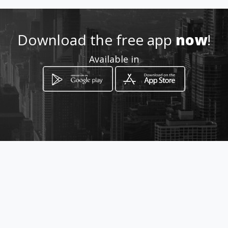
57 1 8522950 3104804868
Download the free app
now
!
http://www.cortinaspersiana
Available in
sydecoracion.com
Location
-
How to get
Cra 8 No 7 74