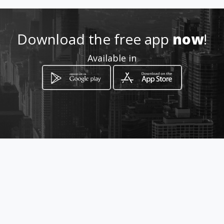
Download the free app
now
!
Available in
How to get
Km 3 Vía Zipaquirá Ubaté
Zipaquirá, Departamento de Cundinamarca