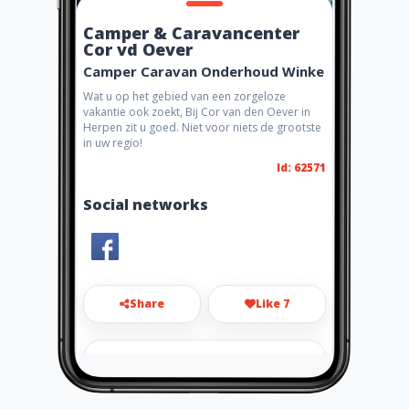
Camper & Caravancenter
Cor vd Oever
Camper Caravan Onderhoud Winke
Wat u op het gebied van een zorgeloze
vakantie ook zoekt, Bij Cor van den Oever in
Herpen zit u goed. Niet voor niets de grootste
in uw regio!
Id: 62571
Social networks
Share
Like 7
oever@caravancenter.nl