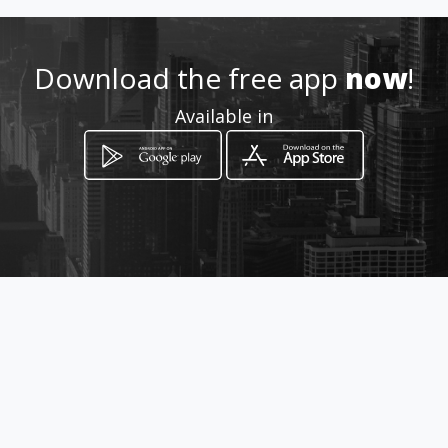
0486413678
Download the free app
now
!
http://www.caravancenter.nl
Available in
Location
-
How to get
Berghemseweg 2a
Herpen, Provincie Noord-Brabant