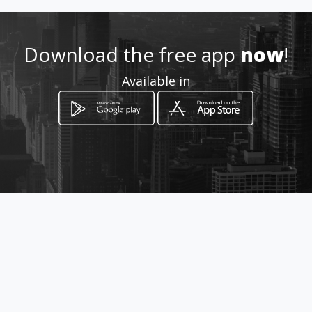
Location
-
Download the free app
now
!
Available in
How to get
Calle 33 No. 4A-91 , Frente al
Hospital Federico Lleras
Ibagué, Tolima