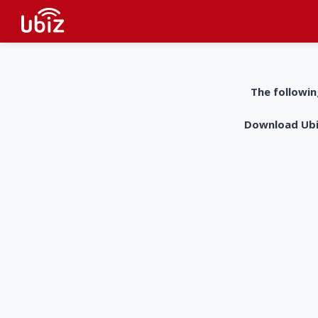
The followin
Download UbiZ