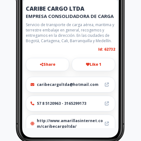
CARIBE CARGO LTDA
EMPRESA CONSOLIDADORA DE CARGA
Servicio de transporte de carga aérea, maritima y
terrestre embalaje en general, recogemos y
entregamos en la dirección. En las ciudades de
Bogotá, Cartagena, Cali, Barranquilla y Medellín.
Id: 62732
Share
Like 1
caribecargoltda@hotmail.com
57 8 5120963 - 3165299173
http://www.amarillasinternet.co
m/caribecargoltda/