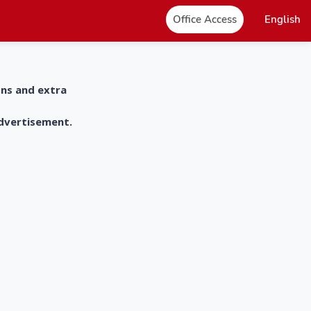
Office Access
English
ons and extra
advertisement.