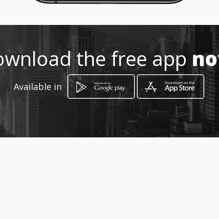
Location
-
wnload the free app
n
Available in
How to get
Calle 8 No. 12-19 Zona Carga
Aeropuerto
San Andrés, Providencia y Santa Catalina,
Departamento de Archipiélago de San Andrés