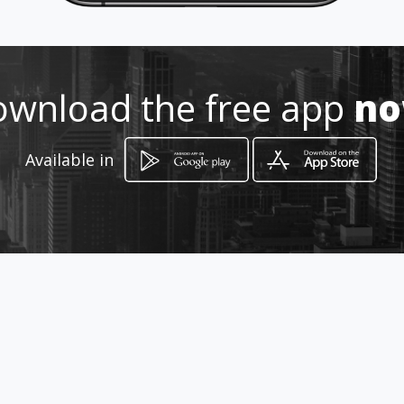
Location
-
wnload the free app
n
Available in
How to get
Spoorlaan 2 A
Groesbeek, Gelderland