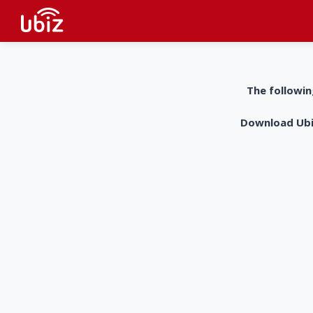
The followin
Download UbiZ