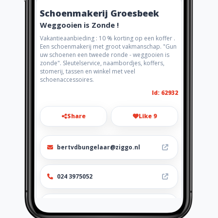
Schoenmakerij Groesbeek
Weggooien is Zonde !
Vakantieaanbieding : 10 % korting op een koffer .
Een schoenmakerij met groot vakmanschap. "Gun
uw schoenen een tweede ronde - weggooien is
zonde". Sleutelservice, naambordjes, koffers,
stomerij, tassen en winkel met veel
schoenaccessoires.
Id: 62932
Share
Like 9
bertvdbungelaar@ziggo.nl
024 3975052
http://www.deschoenmakersfab
riek.nl