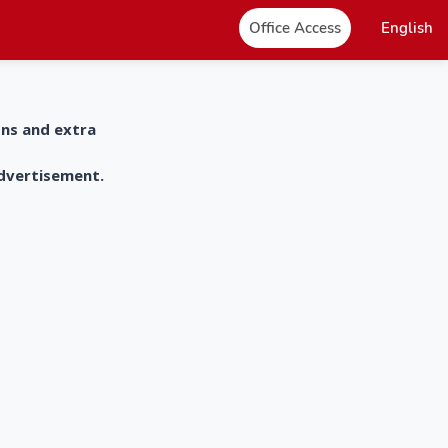
Office Access
English
ons and extra
advertisement.