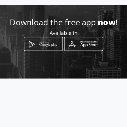
+30 2811753283
Download the free app
now
!
Location
-
Available in
How to get
Λ. ΚΝΩΣΣΟΥ 247
Heraklion, Crete