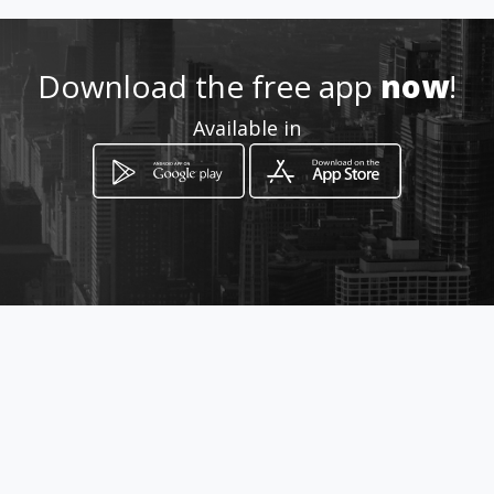
Download the free app
now
!
Available in
How to get
11ο χιλ ΙΩΑΝΝΙΝΩΝ-ΑΘΗΝΩΝ-
ΜΠΙΖΑΝΙ
Ioannina, Epirus