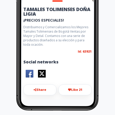
TAMALES TOLIMENSES DOÑA
LIGIA
¡PRECIOS ESPECIALES!
Distribuimos y Comercializamos los Mejores
Tamales Tolimenses de Bogotá Ventas por
Mayor y Detal. Contamos con una serie de
productos diseñados a su elección y para
toda ocación.
Id: 63921
Social networks
Share
Like 21
pastorgalindoa@hotmail.com