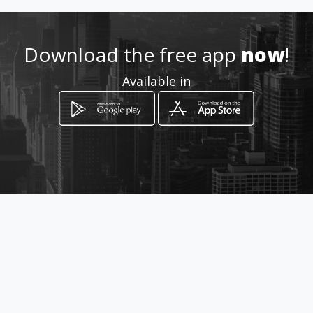
sfakianakis.gr
Download the free app
210 4208198- 210 4206216
now
!
Available in
http://www.mousamades-
sfakianakis
Location
-
How to get
ΜΑΚΕΔΟΝΙΑΣ 54