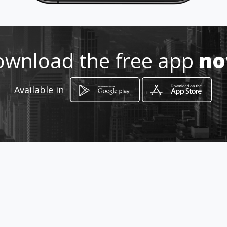
wnload the free app
n
How to get
Available in
Λ. ΚΝΩΣΣΟΥ 219
Heraklion, Crete