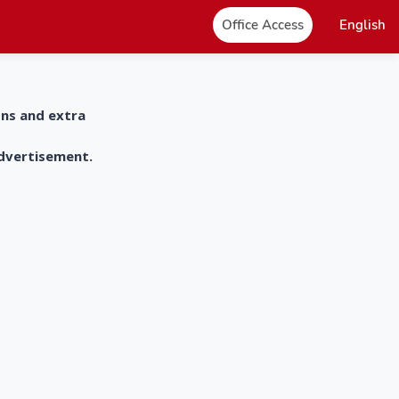
Office Access
English
ons and extra
advertisement.