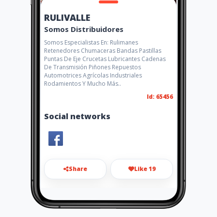
RULIVALLE
Somos Distribuidores
Somos Especialistas En: Rulimanes
Retenedores Chumaceras Bandas Pastillas
Puntas De Eje Crucetas Lubricantes Cadenas
De Transmisión Piñones Repuestos
Automotrices Agrícolas Industriales
Rodamientos Y Mucho Más..
Id: 65456
Social networks
Share
Like 19
rulivalle79@hotmail.com