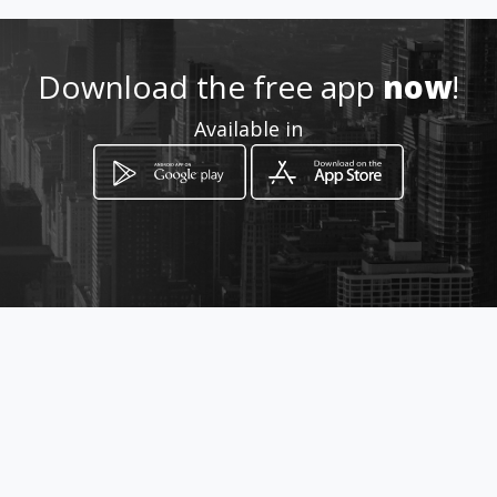
http://www.neoderma-
Download the free app
now
!
profesionales.com
Available in
Location
-
How to get
Barcelona,5
Hospitalet de Llobregat, Barcelona