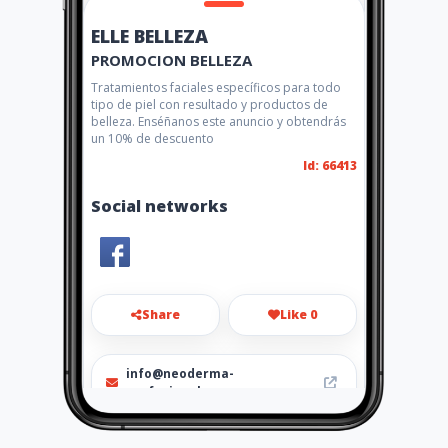
ELLE BELLEZA
PROMOCION BELLEZA
Tratamientos faciales específicos para todo
tipo de piel con resultado y productos de
belleza. Enséñanos este anuncio y obtendrás
un 10% de descuento
Id: 66413
Social networks
Share
Like 0
info@neoderma-
profesionales.com
930219809