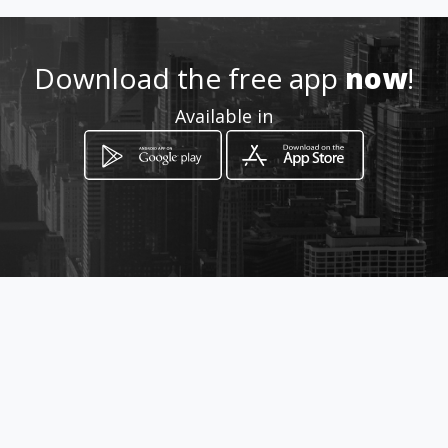
a.it
Location
-
Download the free app
now
!
Available in
How to get
Via Vico III Carlo Pisacane 53/b
Vittoria, Sicilia