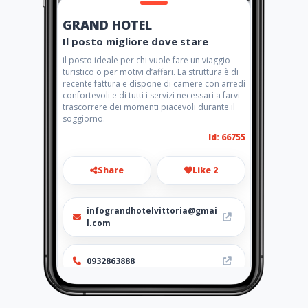
GRAND HOTEL
Il posto migliore dove stare
il posto ideale per chi vuole fare un viaggio
turistico o per motivi d’affari. La struttura è di
recente fattura e dispone di camere con arredi
confortevoli e di tutti i servizi necessari a farvi
trascorrere dei momenti piacevoli durante il
soggiorno.
Id: 66755
Share
Like 2
infograndhotelvittoria@gmai
l.com
0932863888
http://www.grandhotelvittori