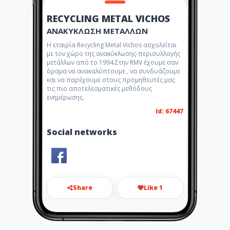
RECYCLING METAL VICHOS
ΑΝΑΚΥΚΛΩΣΗ ΜΕΤΑΛΛΩΝ
Η εταιρία Recycling Metal Vichos ασχολείται
με τον χώρο της ανακύκλωσης-περισυλλογής
μετάλλων από το 1994.Στην RMV έχουμε σαν
όραμα να ανακαλύπτουμε , να συνδυάζουμε
και να παρέχουμε στους προμηθευτές μας
τις πιο αποτελεσματικές μεθόδους
ενημέρωσης.
Id: 67447
Social networks
Share
Like 1
info@rmv.gr