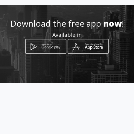
+30) 210 43 13 300
Download the free app
now
!
http://rmv.gr/
Available in
Location
-
How to get
ΑΚΤΗ ΙΩΝΙΑΣ ΚΑΙ ΚΑΝΔΑΝΟΥ 4
Keratsini, Attica