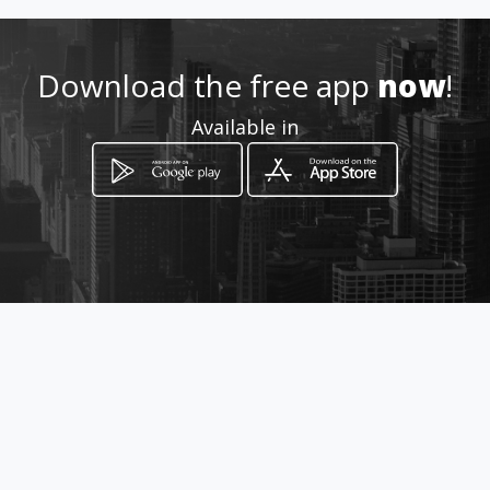
.com/veterinariadoberman/
Download the free app
now
!
Location
-
Available in
How to get
Carrera 26 34 28
Palmira, Valle del Cauca