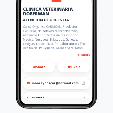
CLINICA VETERINARIA
DOBERMAN
ATENCIÓN DE URGENCIA
Carne Orgánica CARNICAN, Productor
exclusivo, sin aditivos ni preservativos,
Alimentos Importados de Prescripción
Medica, Nugggets, Enlatados, Galletas,
Cirugías, Hospitalización, Laboratorio Clínico,
Droguería, Peluquería, Arenas para gatos
Id: 68419
Share
Like 7
moncayooscar@hotmail.com
2732014
http://www.amarillasinternet