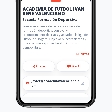
ACADEMIA DE FUTBOL IVAN
RENE VALENCIANO
Escuela Formación Deportiva
Somos Academia de Futbol y escuela de
formación deportiva, con aval y
reconocimiento del IDRD y afiliado a la liga de
Futbol de Bogotá. Objetivo buscar talentos y
que el alumno aproveche al máximo su
tiempo libre.
Id: 68704
Share
Like 4
javier@academiavalenciano.c
om
475 3831 - 311 2336145