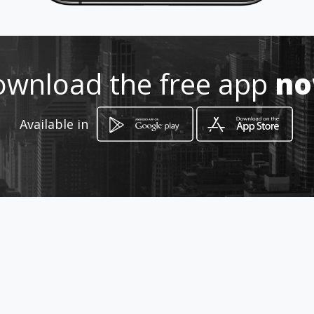
Location
-
wnload the free app
n
Available in
How to get
C/ECUADOR 30
Barcelona, Barcelona