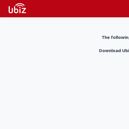
The followin
Download UbiZ