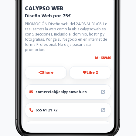
CALYPSO WEB
Diseño Web por 75€
PROMOCIÓN Diseño web del 24/08 AL 31/08. Le
realizamos la web como la ubiz.calypsoweb.es,
con 5 secciones, incluido el dominio, hosting y
fotografias. Ponga su Negocio en en internet de
forma Profesional. No deje pasar esta
promoción.
Id: 68940
Share
Like 2
comercial@calypsoweb.es
655 61 21 72
http://www.ubiz.calypsoweb.es