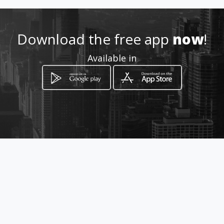
Download the free app
now
!
Available in
How to get
Via Cavour 124/a
Vittoria, Sicilia