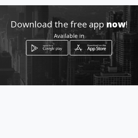
http://controlyensayo.amawe
bs.com
Download the free app
now
!
Location
-
Available in
How to get
Calle 116 No. 45-15
Bogotá, Distrito Capital de Bogotá