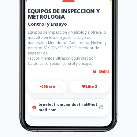
EQUIPOS DE INSPECCION Y
METROLOGIA
Control y Ensayo
Equipos de Inspección y Metrología ofrece lo
mas alto en tecnología en ensayo de
materiales: Medidor de Adherencia, Hollyday
detector SPY, TINKER RAZOR, Medidor de
espesor de
recubrimientos,Ultrasonido,Protección
Catódica,corrosión,control y ensayo,
Id: 69614
Share
Like 2
brnelectronicaindustrial@hot
mail.com
601 612 0299 - 215 7799