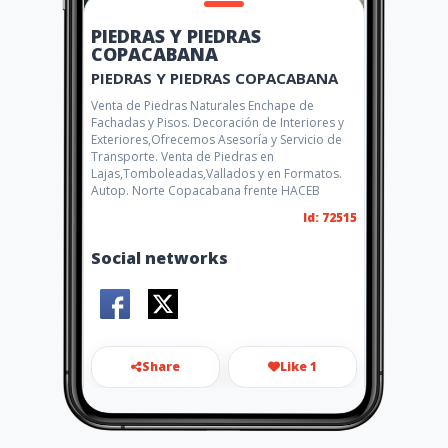
PIEDRAS Y PIEDRAS
COPACABANA
PIEDRAS Y PIEDRAS COPACABANA
Venta de Piedras Naturales Enchape de
Fachadas y Pisos. Decoración de Interiores y
Exteriores,Ofrecemos Asesoría y Servicio de
Transporte. Venta de Piedras en
Lajas,Tomboleadas,Vallados y en Formatos.
Autop. Norte Copacabana frente HACEB
Id: 72515
Social networks
Share
Like 1
piedras-
piedras@hotmail.com