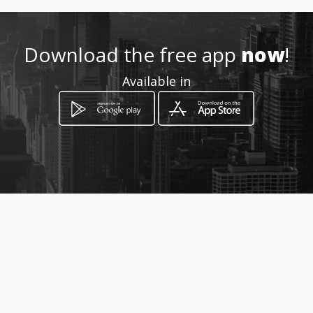
3217184648
Download the free app
now
!
Location
Available in
-
How to get
Calle 59 55 41
Medellín, Departamento de Antioquia