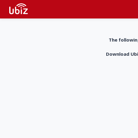
The followin
Download UbiZ