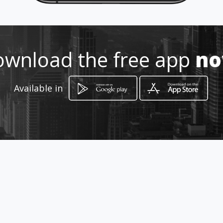
7772421771
http://tacos_de_arrachera_y_chi
storra.amawebs.com/
wnload the free app
n
Location
-
Available in
How to get
Nueva Italia 206
Cuernavaca, Morelos