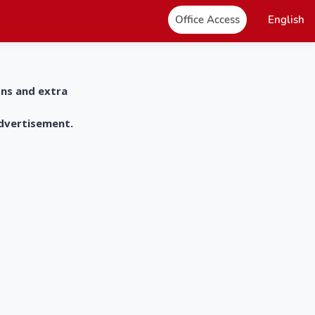
Office Access
English
ons and extra
advertisement.