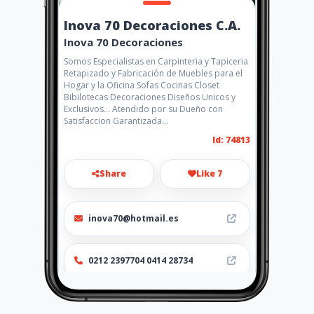
Inova 70 Decoraciones C.A.
Inova 70 Decoraciones
Somos Especialistas en Carpinteria y Tapiceria
Retapizado y Fabricación de Muebles para el
Hogar y la Oficina Sofas Cocinas Closet
Bibilotecas Decoraciones Diseños Unicos y
Exclusivos... Atendido por su Dueño con
Satisfaccion Garantizada...
Id: 74813
Share
Like 7
inova70@hotmail.es
0212 2397704 0414 28734
Location
-