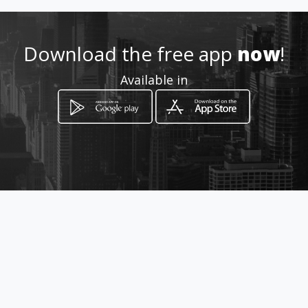
Download the free app
now
!
Available in
How to get
Segunda Avenida Monte Cristo
entre Primera y Segunda
Trasversal
Caracas, Distrito Capital