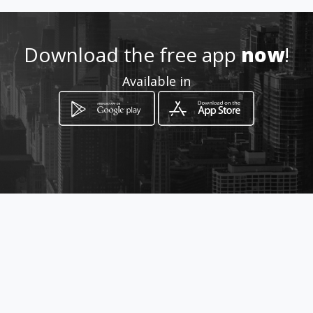
Location
-
Download the free app
now
!
Available in
How to get
Av. João XXIII, 35
Belo Horizonte, Minas Gerais