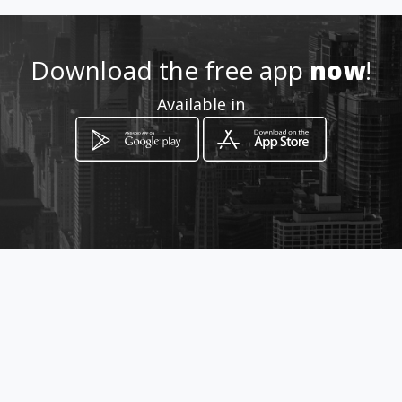
Download the free app
now
!
Available in
How to get
Via Mario Rapisardi 135
Catania, Sicilia