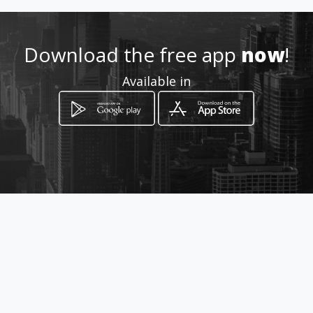
http://www.amarillasinternet
Download the free app
now
!
.com/proautomxl/
Available in
Location
-
How to get
Francisco L. Montejano
Mexicali, Baja California