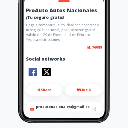
ProAuto Autos Nacionales
¡Tu seguro gratis!
Llega a comprar tu auto ideal con nosotros y
tu seguro binacional, ¡es totalmente gratis!
Válido del 29 de Enero al 14 de Febrero
*Aplica restricciones
Id: 76089
Social networks
Share
Like 6
proautonacionales@gmail.co
m
686 2511325