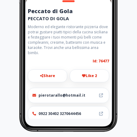
Peccato di Gola
PECCATO DI GOLA
Moderno ed elegante ristorante pizzeria dove
potrai gustare piatti tipici della cucina siciliana
e festeggiare i tuoi momenti più belli come
compleanni, cresime, battesimi con musica e
karaoke. Trovi anche una bellissima area
bimbi.
Id: 76477
Share
Like 2
pierotarallo@hotmail.it
0922 30402 3270644456
Location
-