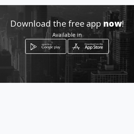
Download the free app
now
!
Available in
How to get
Via F22
Raffadali, Sicilia