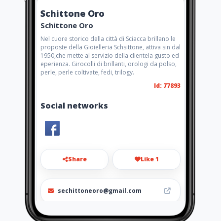
Schittone Oro
Schittone Oro
Nel cuore storico della città di Sciacca brillano le
proposte della Gioielleria Schsittone, attiva sin dal
1950,che mette al servizio della clientela gusto ed
eperienza. Girocolli di brillanti, orologi da polso,
perle, perle coltivate, fedi, trilogy.
Id: 77893
Social networks
Share
Like 1
sechittoneoro@gmail.com
3204885485