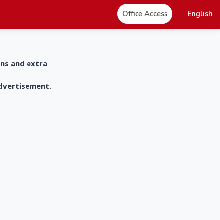
Office Access
English
ons and extra
advertisement.