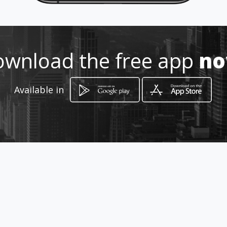
999 589 587
http://ternosleopa.amawebs.co
m/
wnload the free app
n
Location
-
Available in
How to get
AV. ANTUNES DE MAYOLO 1035 2do
piso
Lima, Lima