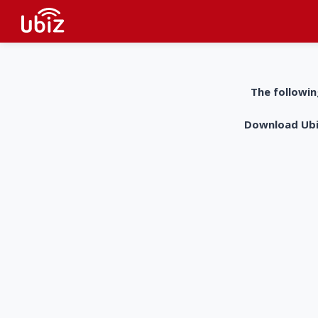
The followin
Download UbiZ