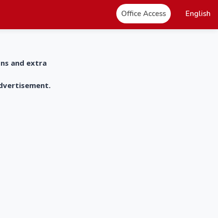
Office Access
English
ons and extra
advertisement.