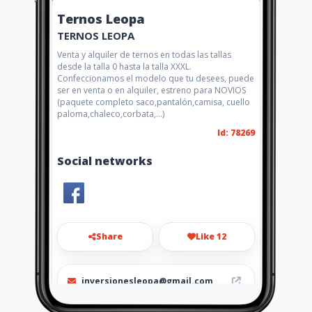
Ternos Leopa
TERNOS LEOPA
Venta y alquiler de ternos en todas las tallas
desde la talla 0 hasta la talla XXXL.
Confeccionamos el modelo que tu desees, puede
ser en venta o en alquiler, estreno para NOVIOS
(paquete completo saco,pantalón,camisa, cuello
paloma,chaleco,corbata,...)
Id: 78269
Social networks
Share
Like 12
inversionesleopa@gmail.com