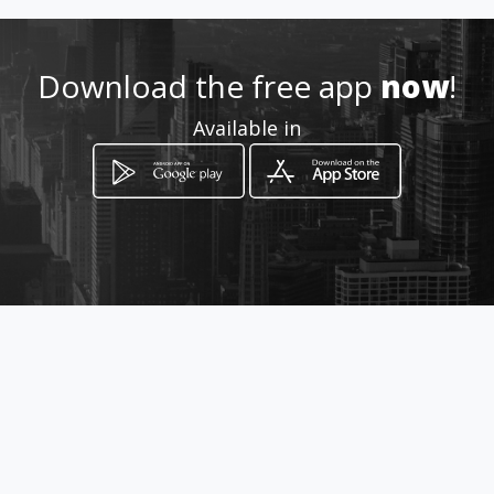
Location
-
Download the free app
now
!
Available in
How to get
Esmeraldas 3722 y Camilo
Destruje
Guayaquil, Guayas