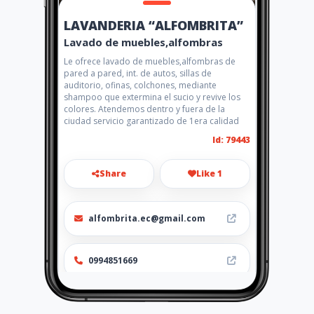
LAVANDERIA “ALFOMBRITA”
Lavado de muebles,alfombras
Le ofrece lavado de muebles,alfombras de
pared a pared, int. de autos, sillas de
auditorio, ofinas, colchones, mediante
shampoo que extermina el sucio y revive los
colores. Atendemos dentro y fuera de la
ciudad servicio garantizado de 1era calidad
Id: 79443
Share
Like 1
alfombrita.ec@gmail.com
0994851669
http://www.amarillasinternet
.com/lavanderiaalfombrita