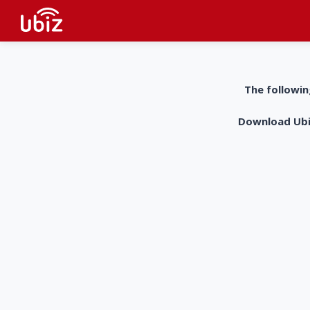
The followin
Download UbiZ