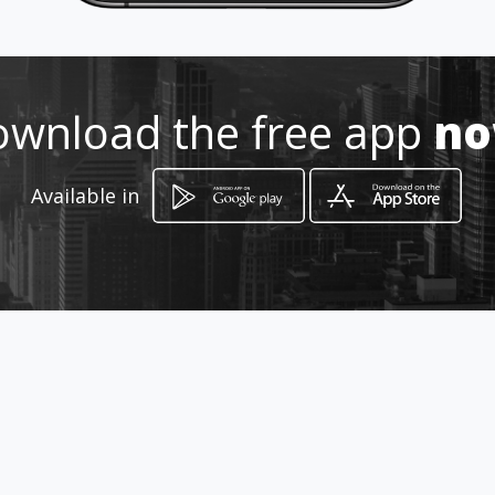
3187689334
http://inducajascorrugadas.ama
webs.com/
wnload the free app
n
Location
-
Available in
How to get
Carrera 24 23 - 40
Bogotá, Distrito Capital de Bogotá