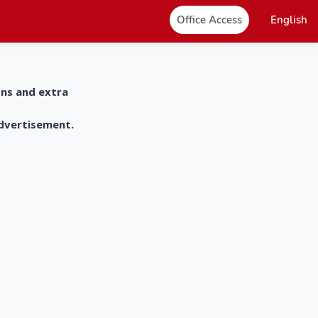
Office Access
English
ons and extra
advertisement.