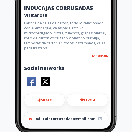
INDUCAJAS CORRUGADAS
Visítanos!!
Fábrica de cajas de cartón, todo lo relacionado
con el empaque, cajas para archivo,
microcorrugado, cintas, zunchos, grapas, vinipel,
rollo de cartón corrugado y plástico burbuja,
tambores de cartón en todos los tamaños, cajas
para trasteos.
Id: 80596
Social networks
Share
Like 4
inducajacorrugadas@gmail.com