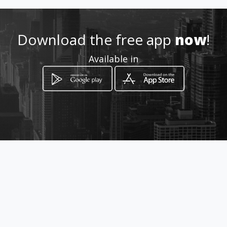
riala182.amawebs.com
Download the free app
now
!
Location
-
Available in
How to get
Carrera 8D # 181 - 85
Bogotá, Distrito Capital de Bogotá