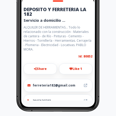
DEPOSITO Y FERRETERIA LA
182
Servicio a domicilio ...
ALQUILER DE HERRAMIENTAS... Todo lo
relacionado con la construcción - Materiales
de cantera - de Río - Pinturas - Cemento -
Hierros - Tornillería - Herramientas. Cerrajería
- Plomeria - Electricidad - Locativas. PABLO
MORA.
Id: 80852
Share
Like 1
ferreteria182@gmail.com
3115136502
http://www.depositoyferrete