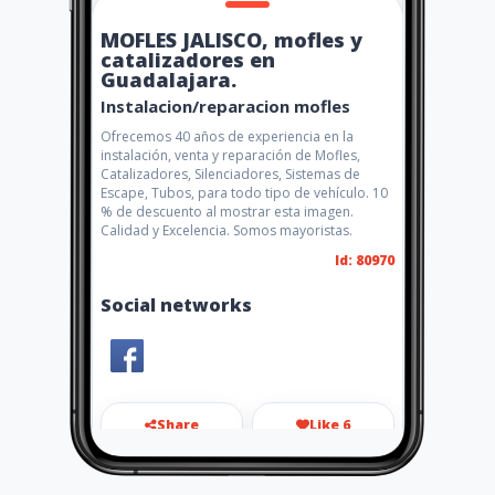
MOFLES JALISCO, mofles y
catalizadores en
Guadalajara.
Instalacion/reparacion mofles
Ofrecemos 40 años de experiencia en la
instalación, venta y reparación de Mofles,
Catalizadores, Silenciadores, Sistemas de
Escape, Tubos, para todo tipo de vehículo. 10
% de descuento al mostrar esta imagen.
Calidad y Excelencia. Somos mayoristas.
Id: 80970
Social networks
Share
Like 6