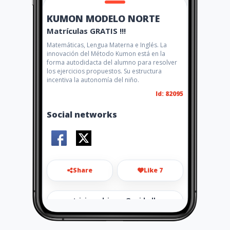
KUMON MODELO NORTE
Matrículas GRATIS !!!
Matemáticas, Lengua Materna e Inglés. La
innovación del Método Kumon está en la
forma autodidacta del alumno para resolver
los ejercicios propuestos. Su estructura
incentiva la autonomía del niño.
Id: 82095
Social networks
Share
Like 7
patricia.rodriguez@unidadku
mon.com