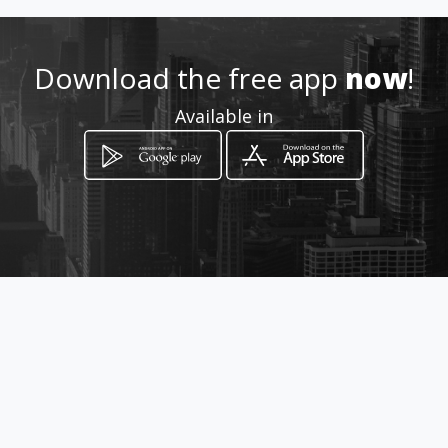
http://angolodeifiorisiculiana
.amawebs.com/
Download the free app
now
!
Location
-
Available in
How to get
via della liberta 35
Siculiana, Sicilia