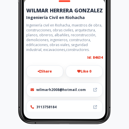
WILMAR HERRERA GONZALEZ
Ingeniería Civil en Riohacha
Ingeniería civil en Riohacha, maestros de obra,
construcciones, obras civiles, arquitectura,
planos, obreros, albañiles, reconstrucción,
demoliciones, ingenieros, constructora,
edificaciones, obras viales, seguridad
industrial, excavaciones,constructores.
Id: 84634
Share
Like 0
wilmarh2008@hotmail.com
3113758184
http://www.amarillasinternet
.com/wilmarherreraobrascivil