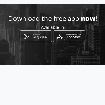
Location
-
Download the free app
now
!
Available in
How to get
Cra. 7 No. 26 - 23
Soacha, Cundinamarca