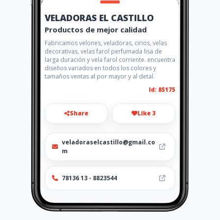
VELADORAS EL CASTILLO
Productos de mejor calidad
Fabricamos velones, veladoras, cirios, velas
decorativas, velas farol perfumada lisa de
larga duración y vela farol corriente. encuentra
diseños variados en todos los colores y
tamaños ventas al por mayor y al detal.
Id: 85175
Share
Like 3
veladoraselcastillo@gmail.co
m
78136 13 - 8823544
http://www.fabricadevelaselc
astillo.com