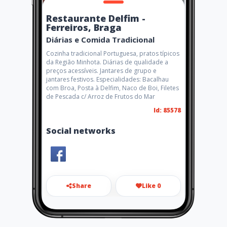
Restaurante Delfim -
Ferreiros, Braga
Diárias e Comida Tradicional
Cozinha tradicional Portuguesa, pratos típicos
da Região Minhota. Diárias de qualidade a
preços acessíveis. Jantares de grupo e
jantares festivos. Especialidades: Bacalhau
com Broa, Posta à Delfim, Naco de Boi, Filetes
de Pescada c/ Arroz de Frutos do Mar
Id: 85578
Social networks
Share
Like 0
restaurantedelfim@gmail.co
m