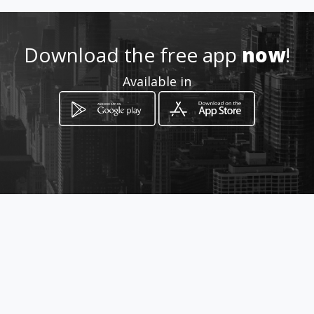
253112701 / 936912983
Download the free app
now
!
http://www.restaurante-
Available in
delfim.amawebs.com
Location
-
How to get
Rua das Oliveiras, 30