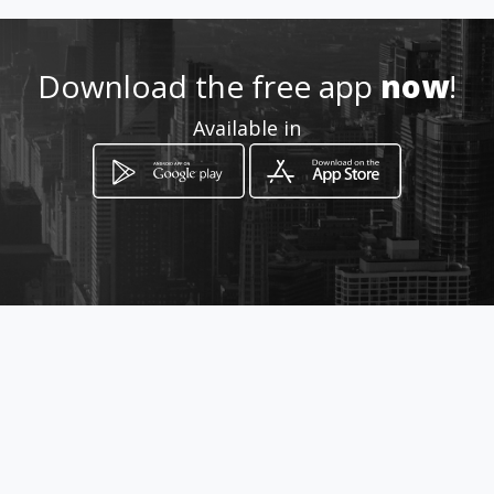
6949491684
Location
Download the free app
now
!
-
Available in
How to get
Xαριλάου Τρικούπη 41
Ioánnina, Epirus