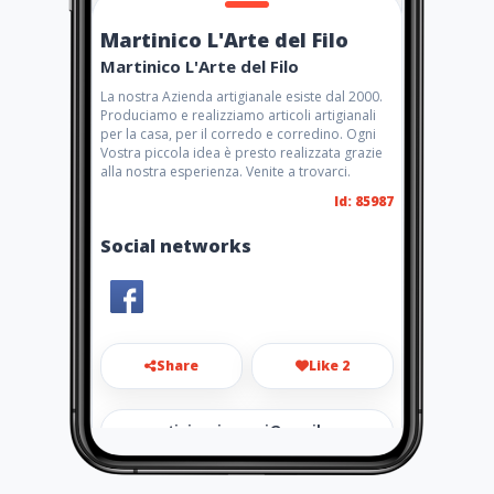
Martinico L'Arte del Filo
Martinico L'Arte del Filo
La nostra Azienda artigianale esiste dal 2000.
Produciamo e realizziamo articoli artigianali
per la casa, per il corredo e corredino. Ogni
Vostra piccola idea è presto realizzata grazie
alla nostra esperienza. Venite a trovarci.
Id: 85987
Social networks
Share
Like 2
martinicogiovanni@gmail.co
m