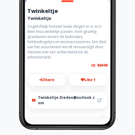
Twinkeltje
Twinkeltje
Ongelofelijk hoeveel leuke dingen er in zo'n
klein knus winkeltje passen. Kom gezellig
grasduinen tussen de kadootjes,
hebbedingetjes en woonaccessoires. Een deel
van het assortiment wordt vervaardigd door
mensen met een achterstand tot de
arbeidsmarkt.
Id: 86049
Share
Like 1
Twinkeltje.Dieden@outlook.c
om
Location
-