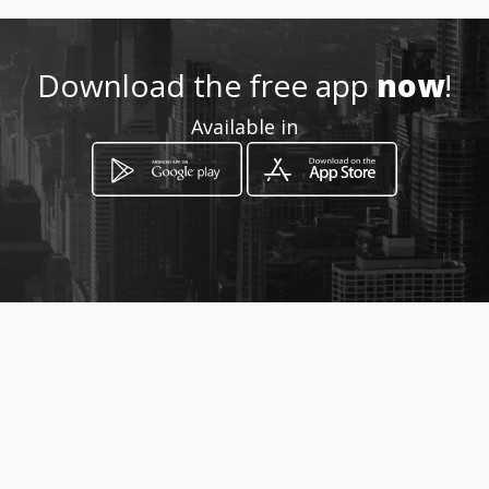
3339822315
Download the free app
now
!
Location
-
Available in
How to get
Via Parma 57
Vittoria, Sicilia