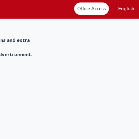
Office Access
English
ons and extra
advertisement.