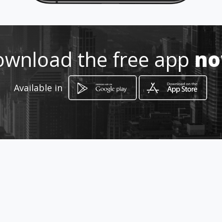
210 598 3948
http://www.aiyellow.com/medita
rraneeassurance/
wnload the free app
n
Location
-
Available in
How to get
Έβρου 33-12243 Αιγάλεω
Αιγάλεω, Attica