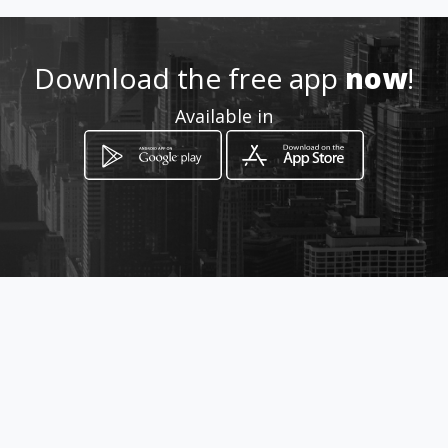
2764295 -whats app 320632
Download the free app
now
!
Location
-
Available in
How to get
Transversal 33 Sur # 31D-02
Envigado, Antioquia