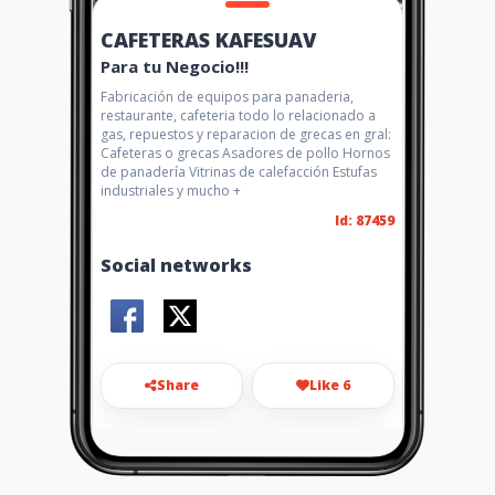
CAFETERAS KAFESUAV
Para tu Negocio!!!
Fabricación de equipos para panaderia,
restaurante, cafeteria todo lo relacionado a
gas, repuestos y reparacion de grecas en gral:
Cafeteras o grecas Asadores de pollo Hornos
de panadería Vitrinas de calefacción Estufas
industriales y mucho +
Id: 87459
Social networks
Share
Like 6
gerencia@kafesuav.com