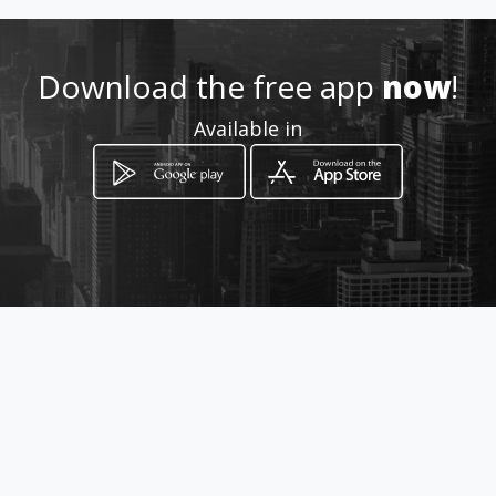
2107752056
Download the free app
now
!
http://www.pekinorestaurant
Available in
.gr
Location
-
How to get
Λεωφ. Παπανδρέου Γεωργίου 58
Ζωγράφου, Attica