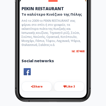
PEKIN RESTAURANT
Το καλύτερο Κινέζικο της Πόλης
Από το 2009 το PEKIN RESTAURANT σας
φέρνει στο σπίτι ή στο γραφείο, τα
εκλεκτότερα πιάτα της Κινεζικής και
Ιαπωνικής κουζίνας. Τηγανητό ρύζι, Σούσι,
Σούπες, Νούντλς, Ορεκτικά, Κοτόπουλο,
Μοσχάρι, Πάπια, Τόφου, Λαχανικά, Ψάρια,
Θαλασσινά, Σαλάτες κ.ά.
Id: 87468
Social networks
Share
Like 3
pekinorestaurant@gmail.com