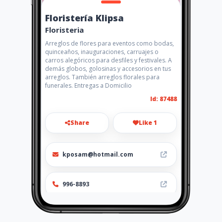
Floristería Klipsa
Floristeria
Arreglos de flores para eventos como bodas,
quinceaños, inauguraciones, carruajes o
carros alegóricos para desfiles y festivales. A
demás globos, golosinas y accesorios en tus
arreglos. También arreglos florales para
funerales. Entregas a Domicilio
Id: 87488
Share
Like 1
kposam@hotmail.com
996-8893
http://www.floristeriaklipsa.a
mawebs.com