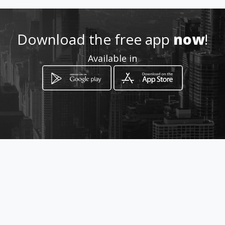
Location
-
Download the free app
now
!
Available in
How to get
avenida perez
Chitré, Herrera