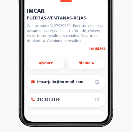
IMCAR
PUERTAS-VENTANAS-REJAS
Contáctanos: 3127939980 . Puertas, ventanas,
pasamanos, rejas en hierro forjado, closets,
estructuras metálicas y canales. Servicio de
dobladora. Carpinteria metalica.
Id: 88214
Share
Like 4
imcarjulio@hotmail.com
310 827 2199
http://www.amarillasinternet
.com/puertas-ventanas-
rejas-metalica