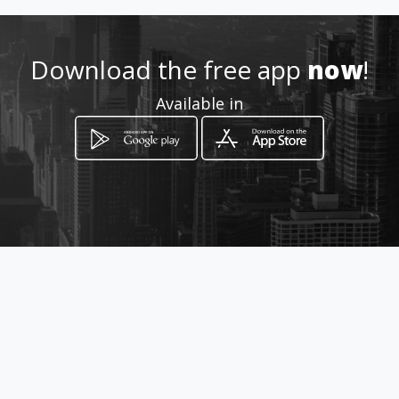
Location
-
Download the free app
now
!
Available in
How to get
contrada lavanghe dell oglio
Cattolica Eraclea, Sicilia